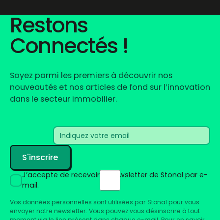
Restons
Connectés !
Robin Rivaton
Président Stonal
Soyez parmi les premiers à découvrir nos
nouveautés et nos articles de fond sur l’innovation
dans le secteur immobilier.
J’accepte de recevoir la newsletter de Stonal par e-
mail.
Vos données personnelles sont utilisées par Stonal pour vous
envoyer notre newsletter. Vous pouvez vous désinscrire à tout
moment via le lien présent dans chaque e-mail. Pour en savoir