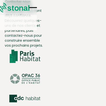
Contactez nous
De nombreuses
Nom*
entreprises nous font
déjà confiance.
Découvrez quelques-
Prénom*
uns de nos clients et
partenaires, puis
contactez-nous pour
Email*
construire ensemble
vos prochains projets.
Téléphone
Entreprise
Votre Demande*
Message*